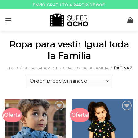
Skip
ENVÍO GRATUITO A PARTIR DE 80€
to
content
Ropa para vestir Igual toda
la Familia
INICIO
/
ROPA PARA VESTIR IGUAL TODA LA FAMILIA
/
PÁGINA 2
¡Oferta!
¡Oferta!
Añadir
Añadir
a la
a la
lista
lista
de
de
deseos
deseos