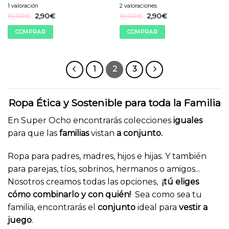
1 valoración
2 valoraciones
El
El
El
El
19,90
€
2,90
€
19,90
€
2,90
€
precio
precio
precio
precio
original
actual
original
actual
COMPRAR
COMPRAR
era:
es:
era:
es:
19,90€.
2,90€.
19,90€.
2,90€.
Este
Este
producto
producto
tiene
tiene
1
2
3
múltiples
múltiples
variantes.
variantes.
Las
Las
Ropa Ética y Sostenible para toda la Familia
opciones
opciones
se
se
En Super Ocho encontrarás colecciones
iguales
pueden
pueden
para que las
familias
vistan
a conjunto.
elegir
elegir
en
en
Ropa para padres, madres, hijos e hijas. Y también
la
la
para parejas, tíos, sobrinos, hermanos o amigos...
página
página
Nosotros creamos todas las opciones,
¡tú eliges
de
de
producto
producto
cómo combinarlo y con quién!
Sea como sea tu
familia, encontrarás el
conjunto
ideal para
vestir a
juego
.