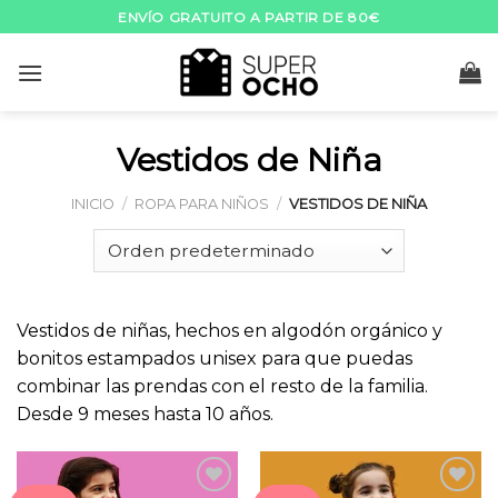
Skip
ENVÍO GRATUITO A PARTIR DE 80€
to
content
Vestidos de Niña
INICIO
/
ROPA PARA NIÑOS
/
VESTIDOS DE NIÑA
Vestidos de niñas, hechos en algodón orgánico y
bonitos estampados unisex para que puedas
combinar las prendas con el resto de la familia.
Desde 9 meses hasta 10 años.