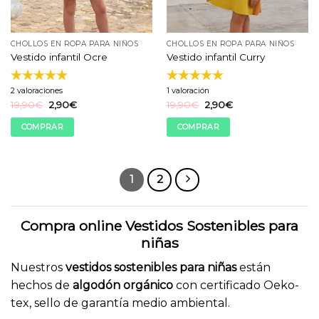
la
la
página
página
de
de
CHOLLOS EN ROPA PARA NIÑOS
CHOLLOS EN ROPA PARA NIÑOS
producto
producto
Vestido infantil Ocre
Vestido infantil Curry
2 valoraciones
1 valoración
El
El
El
El
19,90
€
2,90
€
19,90
€
2,90
€
precio
precio
precio
precio
original
actual
original
actual
COMPRAR
COMPRAR
era:
es:
era:
es:
19,90€.
2,90€.
19,90€.
2,90€.
Este
Este
producto
producto
tiene
tiene
1
2
múltiples
múltiples
variantes.
variantes.
Las
Las
Compra online Vestidos Sostenibles para
opciones
opciones
niñas
se
se
pueden
pueden
Nuestros
vestidos sostenibles
para niñas
están
elegir
elegir
hechos de
algodón orgánico
con certificado Oeko-
en
en
tex, sello de garantía medio ambiental.
la
la