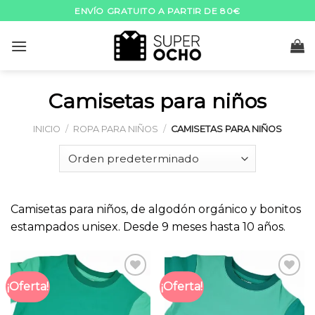
Skip
ENVÍO GRATUITO A PARTIR DE 80€
to
content
Camisetas para niños
INICIO
/
ROPA PARA NIÑOS
/
CAMISETAS PARA NIÑOS
Camisetas para niños, de algodón orgánico y bonitos
estampados unisex. Desde 9 meses hasta 10 años.
¡Oferta!
¡Oferta!
Añadir
Añadir
a la
a la
lista
lista