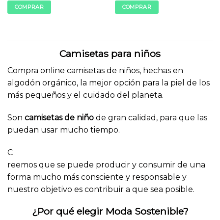
original
actual
original
actual
COMPRAR
COMPRAR
era:
es:
era:
es:
15,90€.
2,90€.
15,90€.
2,90€.
Este
Este
producto
producto
tiene
tiene
múltiples
múltiples
Camisetas para niños
variantes.
variantes.
Las
Las
Compra online camisetas de niños, hechas en
opciones
opciones
algodón orgánico, la mejor opción para la piel de los
se
se
más pequeños y el cuidado del planeta.
pueden
pueden
elegir
elegir
Son
camisetas de niño
de gran calidad, para que las
en
en
puedan usar mucho tiempo.
la
la
página
página
C
de
de
producto
producto
reemos que se puede producir y consumir de una
forma mucho más consciente y responsable y
nuestro objetivo es contribuir a que sea posible.
¿Por qué elegir Moda Sostenible?