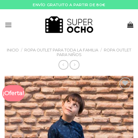
Skip
ENVÍO GRATUITO A PARTIR DE 80€
to
content
INICIO
/
ROPA OUTLET PARA TODA LA FAMILIA
/
ROPA OUTLET
PARA NIÑOS
¡Oferta!
Añadir
a la
lista de
deseos