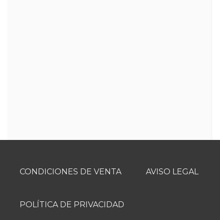
tono y los estampados. Esto, unido a la calidad de los
tejidos, hace que nuestras camisas sean
prendas
muy
duraderas
para que las puedas usar durante
mucho tiempo.
Esta prenda forma parte de nuestra colección
Iguales
: prendas a conjunto para adultos y niños
para que las familias puedan vestir a juego.
¡Hay tantas familias como formas de combinar!
CONDICIONES DE VENTA
AVISO LEGAL
POLÍTICA DE PRIVACIDAD