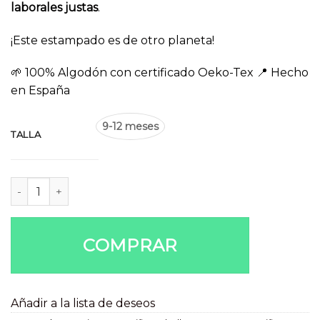
laborales justas
.
25,90€.
2,90€.
¡Este estampado es de otro planeta!
🌱 100% Algodón con certificado Oeko-Tex 📍 Hecho
en España
9-12 meses
TALLA
Camisa infantil Platillos cantidad
COMPRAR
Añadir a la lista de deseos