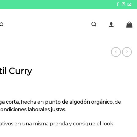
TO
il Curry
io
a corta,
hecha en
punto de algodón orgánico,
de
al
ondiciones laborales justas.
€.
ativos en una misma prenda y consigue el look