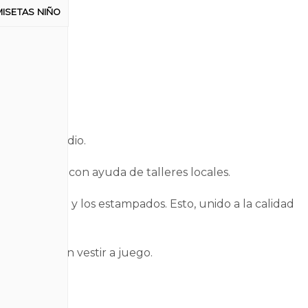
MISETAS NIÑO
io ambiental.
nuestro estudio.
rales éticas y con ayuda de talleres locales.
omo el tono y los estampados. Esto, unido a la calidad
ucho tiempo.
milias puedan vestir a juego.