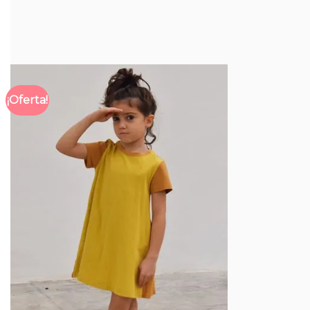
COMPRADOS JUNTOS HABITUALMENT
¡Oferta!
Añadir
a la
lista
de
deseos