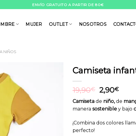
ENVÍO GRATUITO A PARTIR DE 80€
MBRE
MUJER
OUTLET
NOSOTROS
CONTAC
A NIÑOS
Camiseta infant
Añadir
El
El
19,90
2,90
a la
€
€
lista de
precio
prec
deseos
Camiseta
de
niño,
de
mang
original
actu
manera
sostenible
y bajo
c
era:
es:
19,90€.
2,90
¡Combina dos colores llam
perfecto!