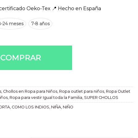
certificado Oeko-Tex 📍 Hecho en España
8-24 meses
7-8 años
dad
COMPRAR
s
,
Chollos en Ropa para Niños
,
Ropa outlet para niños
,
Ropa Outlet
iños
,
Ropa para vestir Igual toda la Familia
,
SUPER CHOLLOS
ORTA
,
COMO LOS INDIOS
,
NIÑA
,
NIÑO