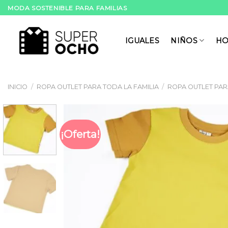
Skip
MODA SOSTENIBLE PARA FAMILIAS
to
content
IGUALES
NIÑOS
HO
INICIO
/
ROPA OUTLET PARA TODA LA FAMILIA
/
ROPA OUTLET PAR
¡Oferta!