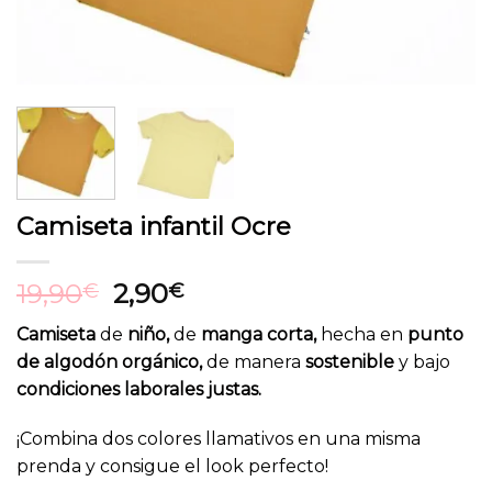
Camiseta infantil Ocre
El
El
19,90
2,90
€
€
precio
precio
Camiseta
de
niño,
de
manga corta,
hecha en
punto
original
actual
de algodón orgánico,
de manera
sostenible
y bajo
era:
es:
condiciones laborales justas.
19,90€.
2,90€.
¡Combina dos colores llamativos en una misma
prenda y consigue el look perfecto!