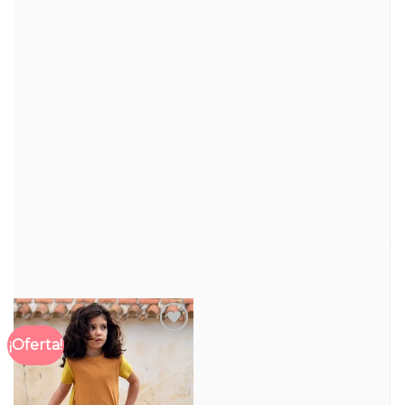
unido a la calidad de los tejidos, hace que nuestras
camisetas sean
prendas
muy
duraderas
para que las
puedas usar durante mucho tiempo.
Esta prenda forma parte de nuestra colección
Iguales
: prendas a conjunto para adultos y niños
para que las familias puedan vestir a juego.
¡Hay tantas familias como formas de combinar!
COMPRADOS JUNTOS HABITUALMENTE…
¡Oferta!
Añadir
a la
lista
de
deseos