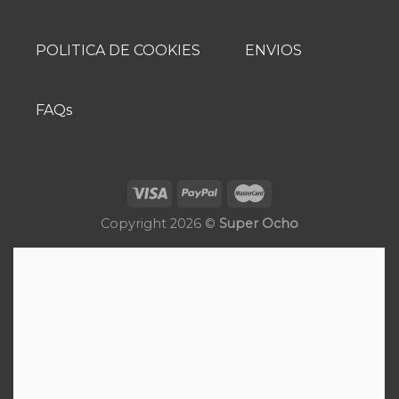
elegir
en
POLITICA DE COOKIES
ENVIOS
la
página
de
FAQs
producto
Copyright 2026 ©
Super Ocho