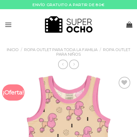
Skip
ENVÍO GRATUITO A PARTIR DE 80€
to
content
INICIO
/
ROPA OUTLET PARA TODA LA FAMILIA
/
ROPA OUTLET
PARA NIÑOS
¡Oferta!
Añadir
a la
lista de
deseos