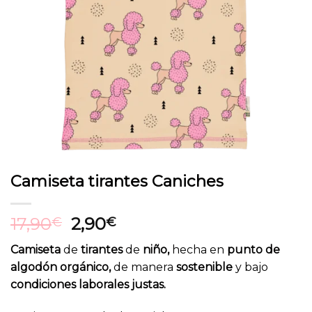
Camiseta tirantes Caniches
El
El
17,90
2,90
€
€
precio
precio
Camiseta
de
tirantes
de
niño,
hecha en
punto de
original
actual
algodón orgánico,
de manera
sostenible
y bajo
era:
es:
condiciones laborales justas.
17,90€.
2,90€.