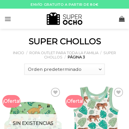
Skip
ENVÍO GRATUITO A PARTIR DE 80€
to
content
SUPER CHOLLOS
INICIO
/
ROPA OUTLET PARA TODA LA FAMILIA
/
SUPER
CHOLLOS
/
PÁGINA 3
¡Oferta!
¡Oferta!
Añadir
Añadir
a la
a la
lista
lista
de
de
deseos
deseos
SIN EXISTENCIAS