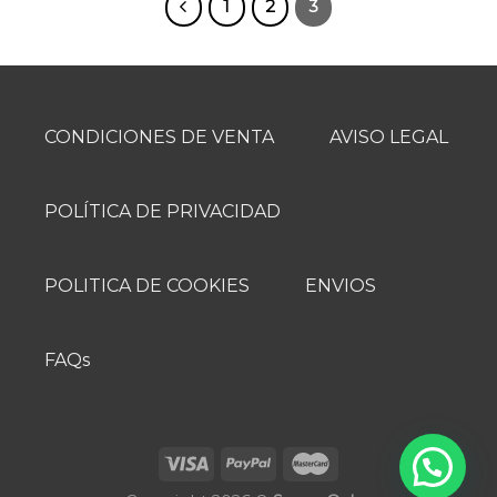
1
2
3
múltiples
múltiples
variantes.
variantes.
Las
Las
opciones
opciones
se
se
CONDICIONES DE VENTA
AVISO LEGAL
pueden
pueden
elegir
elegir
en
en
la
la
POLÍTICA DE PRIVACIDAD
página
página
de
de
producto
producto
POLITICA DE COOKIES
ENVIOS
FAQs