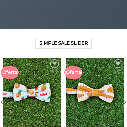
SIMPLE SALE SLIDER
¡Oferta!
¡Oferta!
Añadir
Añadir
a la
a la
lista
lista
de
de
deseos
deseos