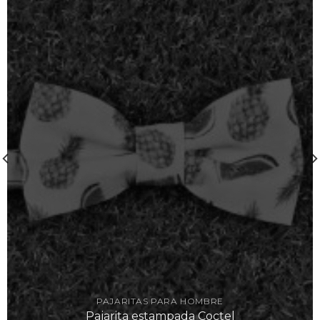
página
de
de
producto
producto
PAJARITAS PARA HOMBRE
Pajarita estampada Coctel