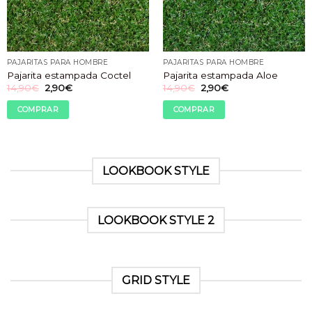
de
producto
PAJARITAS PARA HOMBRE
PAJARITAS PARA HOMBRE
Pajarita estampada Coctel
Pajarita estampada Aloe
El
El
El
El
14,90
€
2,90
€
14,90
€
2,90
€
precio
precio
precio
precio
original
actual
original
actual
COMPRAR
COMPRAR
era:
es:
era:
es:
14,90€.
2,90€.
14,90€.
2,90€.
LOOKBOOK STYLE
LOOKBOOK STYLE 2
GRID STYLE