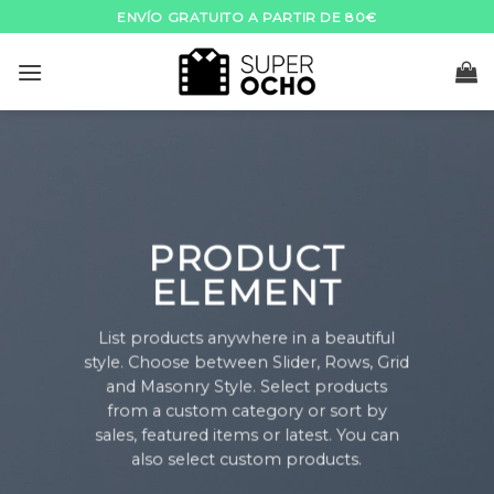
Skip
ENVÍO GRATUITO A PARTIR DE 80€
to
content
PRODUCT
ELEMENT
List products anywhere in a beautiful
style. Choose between Slider, Rows, Grid
and Masonry Style. Select products
from a custom category or sort by
sales, featured items or latest. You can
also select custom products.