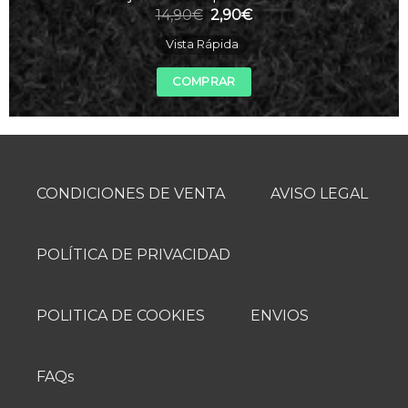
El
El
14,90
€
2,90
€
precio
precio
original
actual
Vista Rápida
era:
es:
14,90€.
2,90€.
COMPRAR
CONDICIONES DE VENTA
AVISO LEGAL
POLÍTICA DE PRIVACIDAD
POLITICA DE COOKIES
ENVIOS
FAQs