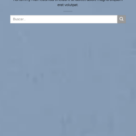
erat volutpat.
Buscar
por: