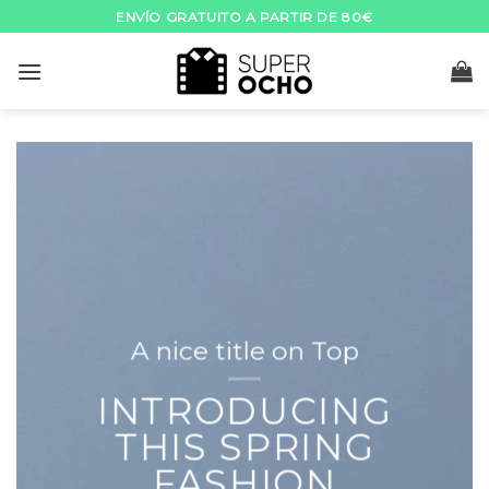
Skip
ENVÍO GRATUITO A PARTIR DE 80€
to
content
A nice title on Top
INTRODUCING
THIS SPRING
FASHION