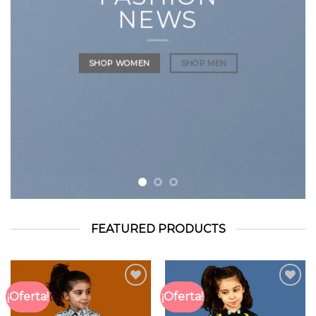
NEWS
SHOP WOMEN
SHOP MEN
FEATURED PRODUCTS
¡Oferta!
¡Oferta!
Añadir
Añadir
a la
a la
lista
lista