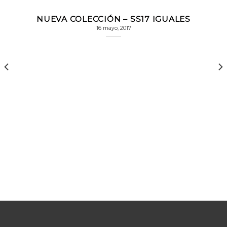
elegir
se
en
pueden
NUEVA COLECCIÓN – SS17 IGUALES
la
elegir
16 mayo, 2017
página
en
de
la
producto
página
de
producto